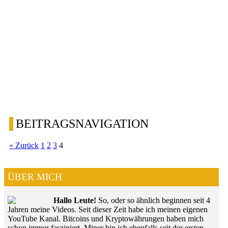
BEITRAGSNAVIGATION
« Zurück
1
2
3
4
ÜBER MICH
Hallo Leute!
So, oder so ähnlich beginnen seit 4
Jahren meine Videos. Seit dieser Zeit habe ich meinen eigenen
YouTube Kanal. Bitcoins und Kryptowährungen haben mich
schon immer fasziniert. Miner bin ich ebenfalls seit der ersten