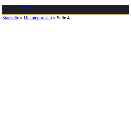
Zum
Menü
Inhalt
springen
Startseite
»
Unkategorisiert
»
Seite 4