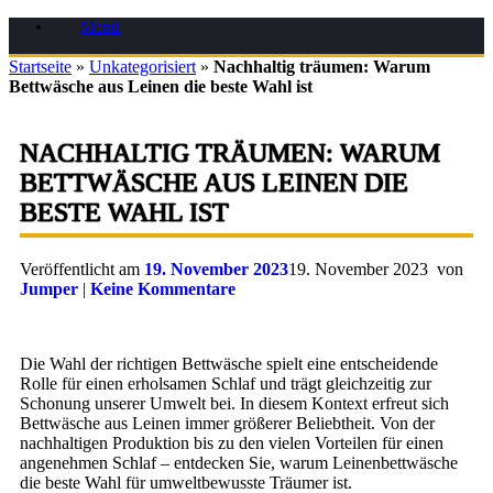
Zum
Menü
Inhalt
springen
Startseite
»
Unkategorisiert
»
Nachhaltig träumen: Warum
Bettwäsche aus Leinen die beste Wahl ist
NACHHALTIG TRÄUMEN: WARUM
BETTWÄSCHE AUS LEINEN DIE
BESTE WAHL IST
Veröffentlicht am
19. November 2023
19. November 2023
von
Jumper
|
Keine Kommentare
Die Wahl der richtigen Bettwäsche spielt eine entscheidende
Rolle für einen erholsamen Schlaf und trägt gleichzeitig zur
Schonung unserer Umwelt bei. In diesem Kontext erfreut sich
Bettwäsche aus Leinen immer größerer Beliebtheit. Von der
nachhaltigen Produktion bis zu den vielen Vorteilen für einen
angenehmen Schlaf – entdecken Sie, warum Leinenbettwäsche
die beste Wahl für umweltbewusste Träumer ist.